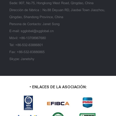
Sede: 907, No.75, Hongkong West Road, Qingdao, China
Dirección de fábrica：No.88 Deyuan RD, Jiaobei Town Jiaozhou,
Qingdao, Shandong Province, China
Persona de Contacto: Janet Song
E-mail:
sgglobal@sgglobal.cn
Móvil:
+86-13708967680
Tel:
+86-532-83886801
Fax: +86-532-83886865
Skype: Janetshy
• ENLACES DE LA ASOCIACIÓN: