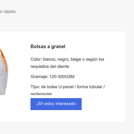
o rápido.
Bolsas a granel
Color: blanco, negro, beige o según los
requisitos del cliente
Gramaje: 120-300GSM
Tipo: de bolsa U-panel / forma tubular /
rectangular
¡Sí! estoy interesado
Tela: laminado / llanura / ventilación