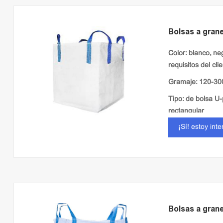
Bolsas a grane
Color: blanco, ne
requisitos del cli
Gramaje: 120-3
Tipo: de bolsa U-
rectangular
¡Sí! estoy int
Tela: laminado / l
Bolsas a grane