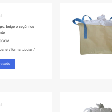
l
gro, beige o según los
ente
00GSM
panel / forma tubular /
eresado
lanura / ventilación
l