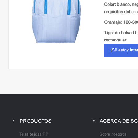
Color: blanco, ne
requisitos del cli
Gramaje: 120-3
Tipo: de bolsa U-
rectangular
¡Sí! estoy int
Tela: laminado / l
PRODUCTOS
ACERCA DE SG
Telas tejidas PP
Sobre nosotros