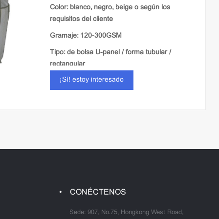
Color: blanco, negro, beige o según los
requisitos del cliente
Gramaje: 120-300GSM
Tipo: de bolsa U-panel / forma tubular /
rectangular
¡Sí! estoy interesado
Tela: laminado / llanura / ventilación
CONÉCTENOS
Sede: 907, No.75, Hongkong West Road,