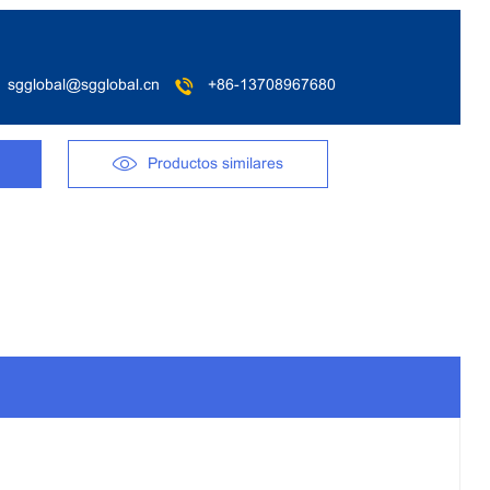
sgglobal@sgglobal.cn
+86-13708967680
Productos similares