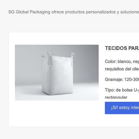
SG Global Packaging ofrece productos personalizados y soluciones 
TECIDOS PAR
Color: blanco, ne
requisitos del cli
Gramaje: 120-3
Tipo: de bolsa U-
rectangular
¡Sí! estoy int
Tela: laminado / l