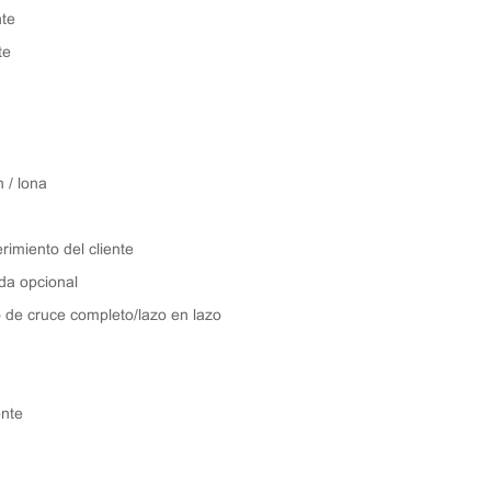
nte
te
 / lona
imiento del cliente
da opcional
o de cruce completo/lazo en lazo
ente