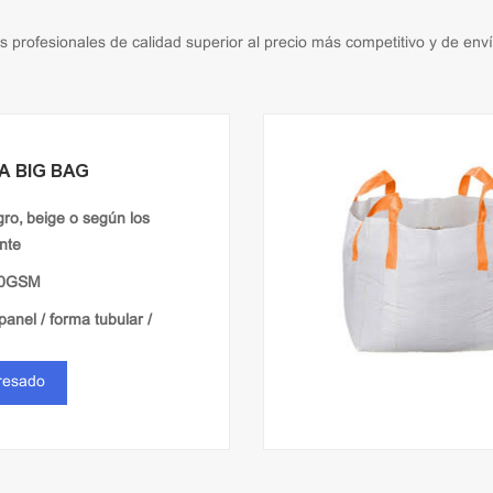
profesionales de calidad superior al precio más competitivo y de enví
A BIG BAG
gro, beige o según los
ente
00GSM
panel / forma tubular /
eresado
lanura / ventilación