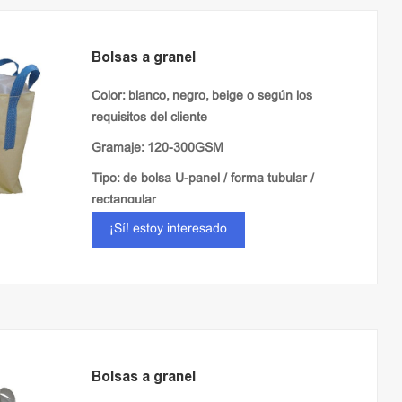
Bolsas a granel
Color: blanco, negro, beige o según los
requisitos del cliente
Gramaje: 120-300GSM
Tipo: de bolsa U-panel / forma tubular /
rectangular
¡Sí! estoy interesado
Tela: laminado / llanura / ventilación
Bolsas a granel