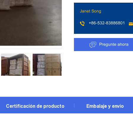
Janet Song
+86-532-83886801
Pregunte ahora
Certificación de producto
Embalaje y envío