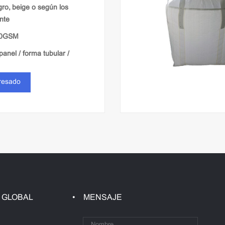
gro, beige o según los
ente
00GSM
panel / forma tubular /
eresado
lanura / ventilación
 GLOBAL
MENSAJE