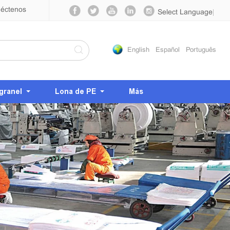
éctenos
Select Language
▼
English
Español
Português
granel
Lona de PE
Más