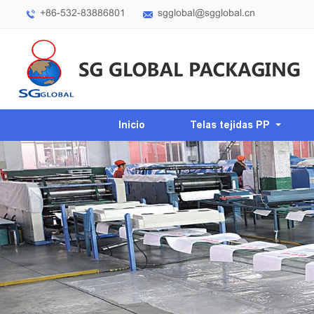
+86-532-83886801
sgglobal@sgglobal.cn
Inicio
Telas tejidas PP