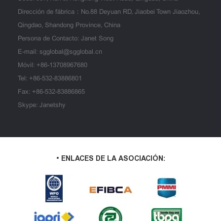
Dirección de fábrica：No.88 Deyuan RD, Jiaobei Town Jiaozhou,
Qingdao, Shandong Province, China
Persona de Contacto: Janet Song
E-mail:
sgglobal@sgglobal.cn
Móvil:
+86-13708967680
Tel:
+86-532-83886801
Fax: +86-532-83886865
Skype: Janetshy
• ENLACES DE LA ASOCIACIÓN: