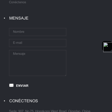
Conéctenos
MENSAJE
ENVIAR
CONÉCTENOS
Sede: 907, No.75, Hongkong West Road, Qingdao, China