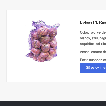
Bolsas PE Ras
Color: rojo, verde
blanco, azul, neg
requisitos del cli
Ancho: encima d
Parte superior: c
¡Sí! estoy int