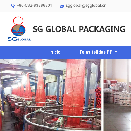
+86-532-83886801
sgglobal@sgglobal.cn
Inicio
Telas tejidas PP