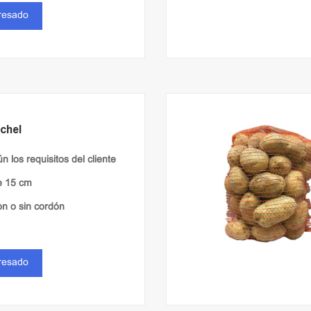
eresado
chel
n los requisitos del cliente
e 15 cm
con o sin cordón
eresado