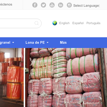
éctenos
Select Language
▼
English
Español
Português
granel
Lona de PE
Más