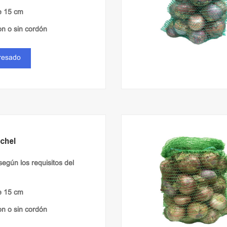
e 15 cm
on o sin cordón
eresado
chel
 según los requisitos del
e 15 cm
con o sin cordón