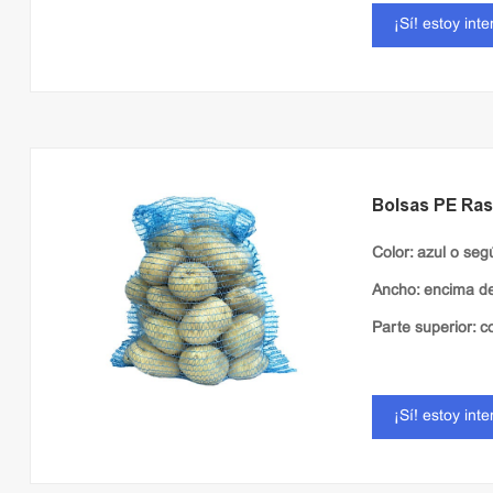
¡Sí! estoy int
Bolsas PE Ras
Color: azul o segú
Ancho: encima d
Parte superior: 
¡Sí! estoy int