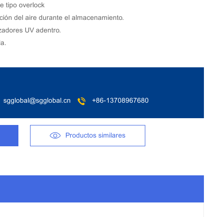
e tipo overlock
ación del aire durante el almacenamiento.
izadores UV adentro.
a.
sgglobal@sgglobal.cn
+86-13708967680
Productos similares