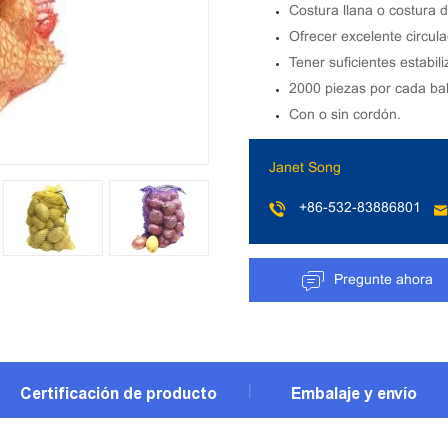
Costura llana o costura d
Ofrecer excelente circul
Tener suficientes estabil
2000 piezas por cada bal
Con o sin cordón.
Janet Song
+86-532-83886801
Pregunte ahora
Certificación de producto
Embalaje y envío