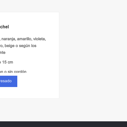
chel
, naranja, amarillo, violeta,
ro, beige o según los
ente
e 15 cm
on o sin cordón
eresado