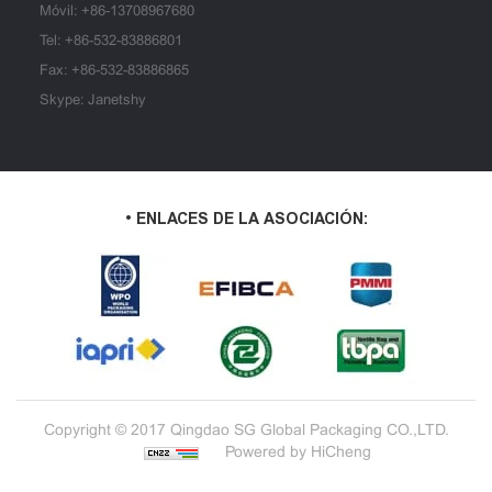
Móvil:
+86-13708967680
Tel:
+86-532-83886801
Fax: +86-532-83886865
Skype: Janetshy
• ENLACES DE LA ASOCIACIÓN:
Copyright © 2017 Qingdao SG Global Packaging CO.,LTD.
Powered by HiCheng