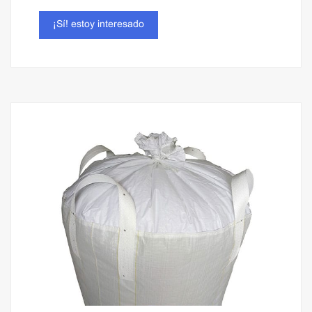
Fabric: Laminated/ Plain/ Vent
¡Sí! estoy interesado