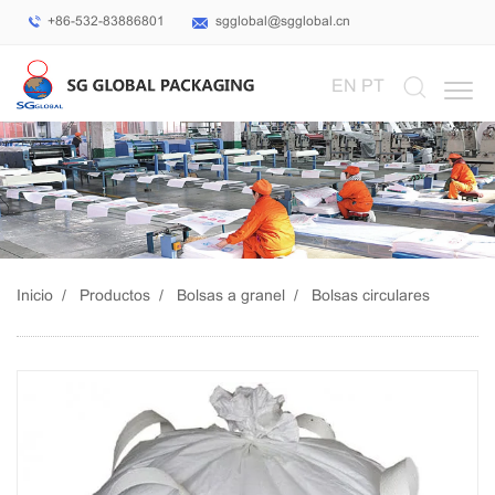
+86-532-83886801
sgglobal@sgglobal.cn
Select Language
▼
EN
PT
Inicio
Productos
Bolsas a granel
Bolsas circulares