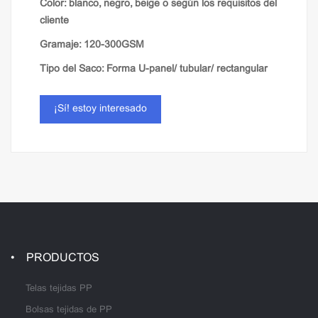
Color: blanco, negro, beige o según los requisitos del
cliente
Gramaje: 120-300GSM
Tipo del Saco: Forma U-panel/ tubular/ rectangular
Tela: laminado / llanura / ventilación
¡Sí! estoy interesado
PRODUCTOS
Telas tejidas PP
Bolsas tejidas de PP