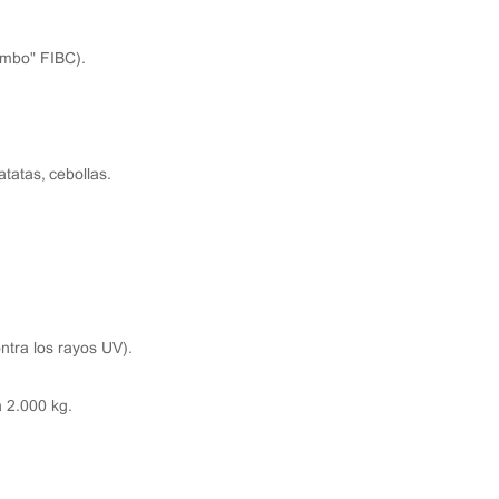
umbo" FIBC).
tatas, cebollas.
ontra los rayos UV).
a 2.000 kg.