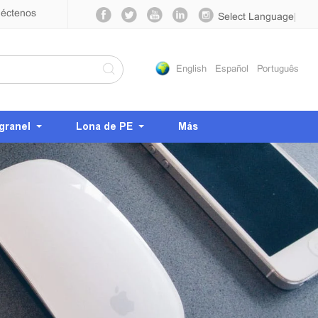
éctenos
Select Language
▼
English
Español
Português
granel
Lona de PE
Más