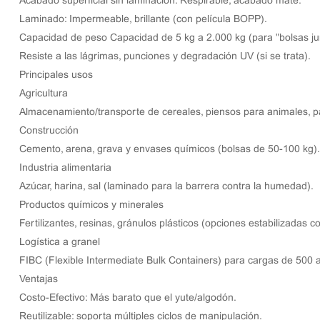
Acabado superficial sin laminación: Respirable, acabado mate.
Laminado: Impermeable, brillante (con película BOPP).
Capacidad de peso Capacidad de 5 kg a 2.000 kg (para "bolsas j
Resiste a las lágrimas, punciones y degradación UV (si se trata).
Principales usos
Agricultura
Almacenamiento/transporte de cereales, piensos para animales, pa
Construcción
Cemento, arena, grava y envases químicos (bolsas de 50-100 kg).
Industria alimentaria
Azúcar, harina, sal (laminado para la barrera contra la humedad).
Productos químicos y minerales
Fertilizantes, resinas, gránulos plásticos (opciones estabilizadas c
Logística a granel
FIBC
(Flexible Intermediate Bulk Containers) para cargas de 500 
Ventajas
Costo-Efectivo: Más barato que el yute/algodón.
Reutilizable: soporta múltiples ciclos de manipulación.