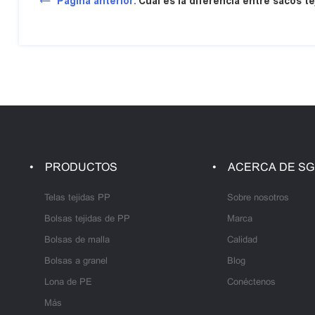
Pagina anterior:
Cuál es la diferencia entre sacos 
PRODUCTOS
ACERCA DE SG
Telas tejidas PP
Sobre nosotros
Bolsas tejidas de PP
Marca
Bolsas de malla
Calidad
Bolsas a granel
Blog
Lona de PE
Conéctenos
Más