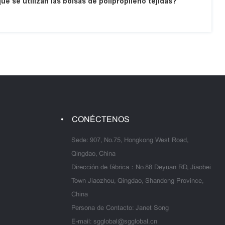
ué se utilizan las bolsas de polipropileno tejidas?
CONÉCTENOS
Sede: 907, No.75, Hongkong West Road,
Qingdao, China
Dirección de fábrica：No.88 Deyuan RD, Jiaobei
Town Jiaozhou, Qingdao, Shandong Province,
China
Persona de Contacto: Janet Song
E-mail:
sgglobal@sgglobal.cn