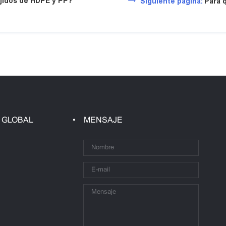
tejidos de HDPE y PP?
Siguiente página:
Para q
 GLOBAL
MENSAJE