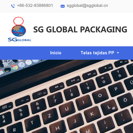
+86-532-83886801
sgglobal@sgglobal.cn
Inicio
Telas tejidas PP