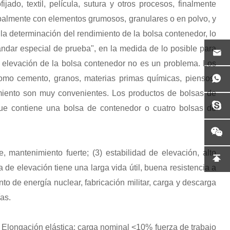
ado, textil, película, sutura y otros procesos, finalmente
ipalmente con elementos grumosos, granulares o en polvo, y
a la determinación del rendimiento de la bolsa contenedor, lo
tándar especial de prueba", en la medida de lo posible para
e elevación de la bolsa contenedor no es un problema. Los
omo cemento, granos, materias primas químicas, piensos,
amiento son muy convenientes. Los productos de bolsas de
que contiene una bolsa de contenedor o cuatro bolsas de
e, mantenimiento fuerte; (3) estabilidad de elevación, alto
rea de elevación tiene una larga vida útil, buena resistencia a
nto de energía nuclear, fabricación militar, carga y descarga
as.
Elongación elástica: carga nominal <10% fuerza de trabajo