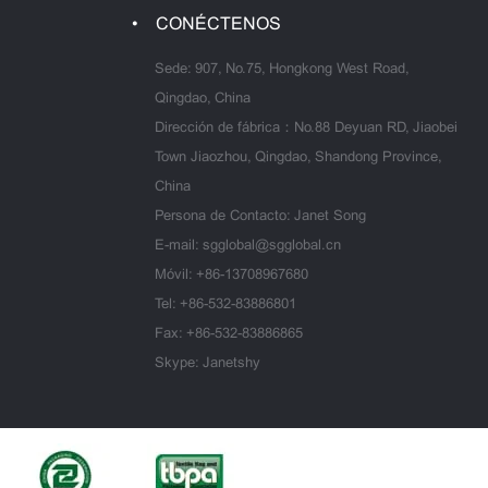
CONÉCTENOS
Sede: 907, No.75, Hongkong West Road,
Qingdao, China
Dirección de fábrica：No.88 Deyuan RD, Jiaobei
Town Jiaozhou, Qingdao, Shandong Province,
China
Persona de Contacto: Janet Song
E-mail:
sgglobal@sgglobal.cn
Móvil:
+86-13708967680
Tel:
+86-532-83886801
Fax: +86-532-83886865
Skype: Janetshy