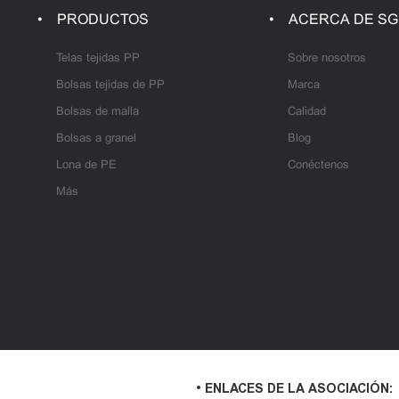
PRODUCTOS
ACERCA DE SG
Telas tejidas PP
Sobre nosotros
Bolsas tejidas de PP
Marca
Bolsas de malla
Calidad
Bolsas a granel
Blog
Lona de PE
Conéctenos
Más
• ENLACES DE LA ASOCIACIÓN: