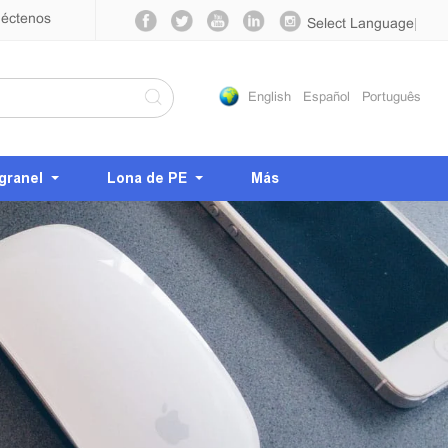
éctenos
Select Language
▼
English
Español
Português
granel
Lona de PE
Más