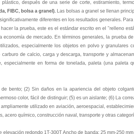
lástico, después de una serie de corte, estiramiento, termofij
a, FIBC, bolsa a granel)
.
Las bolsas a granel se llenan princ
 significativamente diferentes en los resultados generales. Par
 hacer la prueba, este es el estándar escrito en el "relleno es
e la economía de mercado. En términos generales, la prueba d
ilizados, especialmente los objetos en polvo y granulares c
 carburo de calcio, carga y descarga, transporte y almacen
e, especialmente en forma de tonelada, paleta (una paleta 
so de bento; (2) Sin daños en la apariencia del objeto colgant
hermoso color, fácil de distinguir; (5) es un aislante; (6) La cor
8) ampliamente utilizado en aviación, aeroespacial, establecimie
 acero químico, construcción naval, transporte y otras categorí
 de elevación redondo 1T-300T Ancho de banda: 25 mm-250 mm 