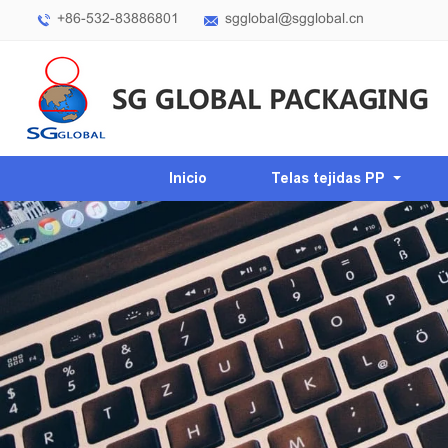
+86-532-83886801
sgglobal@sgglobal.cn
Inicio
Telas tejidas PP