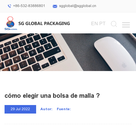
+86-532-83886801
sgglobal@sgglobal.cn
Select Language
▼
EN
PT
cómo elegir una bolsa de malla ?
Autor:
Fuente:
29 Jul 2022