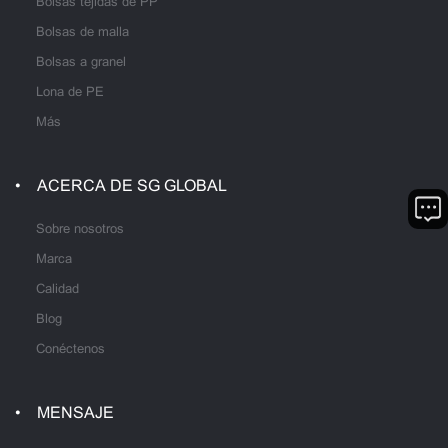
Bolsas tejidas de PP
Bolsas de malla
Bolsas a granel
Lona de PE
Más
ACERCA DE SG GLOBAL
Sobre nosotros
Marca
Calidad
Blog
Conéctenos
MENSAJE