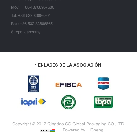
Móvil:
+86-13708967680
Tel:
+86-532-83886801
Fax: +86-532-83886865
Skype: Janetshy
• ENLACES DE LA ASOCIACIÓN:
Copyright © 2017 Qingdao SG Global Packaging CO.,LTD.
Powered by HiCheng