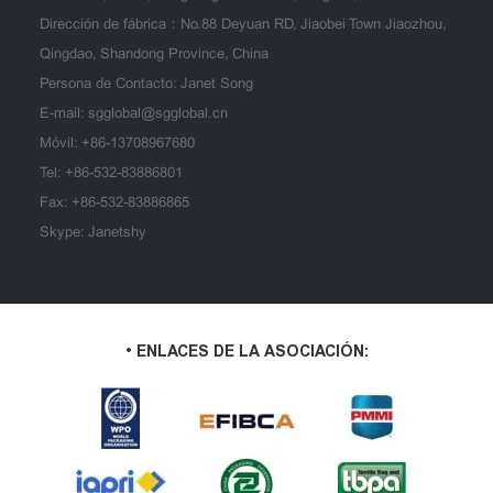
Dirección de fábrica：No.88 Deyuan RD, Jiaobei Town Jiaozhou,
Qingdao, Shandong Province, China
Persona de Contacto: Janet Song
E-mail:
sgglobal@sgglobal.cn
Móvil:
+86-13708967680
Tel:
+86-532-83886801
Fax: +86-532-83886865
Skype: Janetshy
• ENLACES DE LA ASOCIACIÓN: