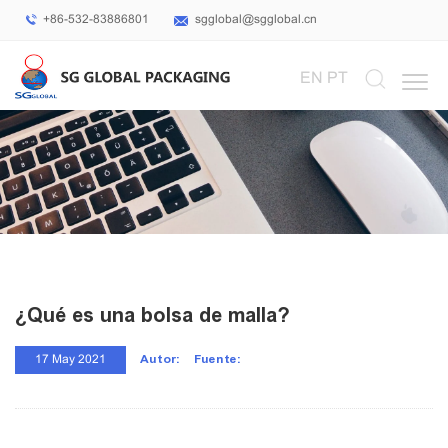
+86-532-83886801
sgglobal@sgglobal.cn
Select Language
▼
EN
PT
¿Qué es una bolsa de malla?
Autor:
Fuente:
17 May 2021