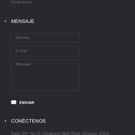
Conéctenos
MENSAJE
ENVIAR
CONÉCTENOS
Sede: 907, No.75, Hongkong West Road, Qingdao, China