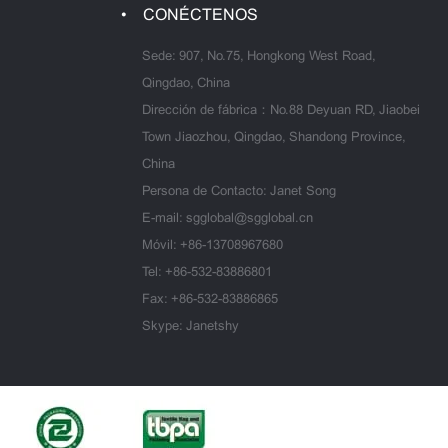
CONÉCTENOS
Sede: 907, No.75, Hongkong West Road,
Qingdao, China
Dirección de fábrica：No.88 Deyuan RD, Jiaobei
Town Jiaozhou, Qingdao, Shandong Province,
China
Persona de Contacto: Janet Song
E-mail:
sgglobal@sgglobal.cn
Móvil:
+86-13708967680
Tel:
+86-532-83886801
Fax: +86-532-83886865
Skype: Janetshy