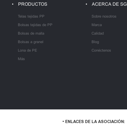
PRODUCTOS
ACERCA DE SG
Telas tejidas PP
Sobre nosotros
Bolsas tejidas de PP
Marca
Bolsas de malla
Calidad
Bolsas a granel
Blog
Lona de PE
Conéctenos
Más
• ENLACES DE LA ASOCIACIÓN: