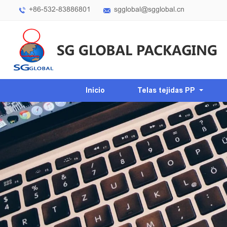
+86-532-83886801
sgglobal@sgglobal.cn
Inicio
Telas tejidas PP