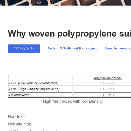
Why woven polypropylene sui
Autor: SG Global Packaging
Fuente: www.
12 May 2017
High Melt Index with low Density
Non-toxic
Non-staining