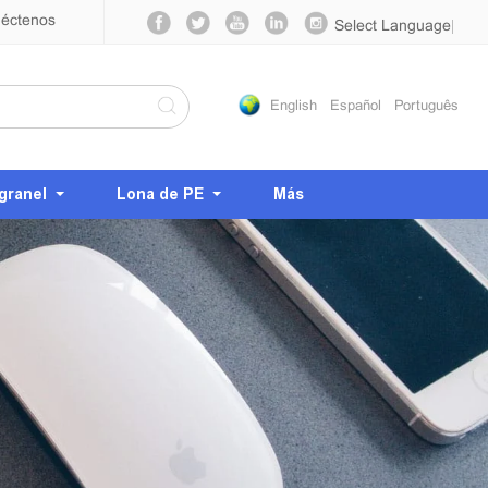
éctenos
Select Language
▼
English
Español
Português
granel
Lona de PE
Más